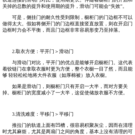
关掉的总数的提升和使用期的提升，滑动门可能会“失效”。
可是，侧挂门的耐久性受到限制，橱柜门的门边框不可以
做得太大。假如将侧开门的门边框直接竖直放置，则在开启门
边框时力会不平衡，而且门边框非常容易形变乃至掉落。
2.取衣方便：平开门＞滑动门
与滑动门对比，平开门的优点是能够开启橱柜门。这代表
着铰链门在拿取衣服时更为方便，整个衣橱一目了然，而且能
够 轻轻松松地将大件衣服（如厚棉被）放入衣橱。
如果是滑动门，则橱柜门只有开启一大半，而对方要关
掉。橱柜门的宽度减小了一大半，这促使储放衣服不方便。
3.清洗难度：平移门＞平移门
推拉门的轨道上面有凹槽，很容易积聚灰尘，因而在清理
时尤其麻烦，尤其是两扇门之间的角度，基本上沒有清理的可