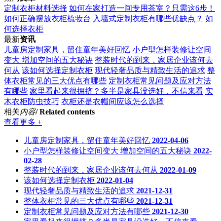
定制衣柜材料选择
如何在家打造一间专用茶室？只需这6步！
如何正确摆放衣柜梳妆台
入墙式定制衣柜有哪些优缺点？
如
何选择衣柜
最新
资讯
儿童房定制家具，留住童年美好回忆
小户型怎样装修让空间
变大 增加空间的五大秘诀
整装时代的到来，家居企业该何去
何从
该如何选择定制衣柜
现代轻奢品质与精致生活的追求
整
体衣柜常见的三大优点有哪些
定制衣柜常见问题及应对方法
有哪些
家里看起来很拥挤？多半是家具没选好，不信来看
实
木衣柜防虫技巧
衣柜还是衣帽间应该怎么选择
相关
内容
/ Related contents
查看更多 +
儿童房定制家具，留住童年美好回忆
2022-04-06
小户型怎样装修让空间变大 增加空间的五大秘诀
2022-
02-28
整装时代的到来，家居企业该何去何从
2022-01-09
该如何选择定制衣柜
2022-01-04
现代轻奢品质与精致生活的追求
2021-12-31
整体衣柜常见的三大优点有哪些
2021-12-31
定制衣柜常见问题及应对方法有哪些
2021-12-30