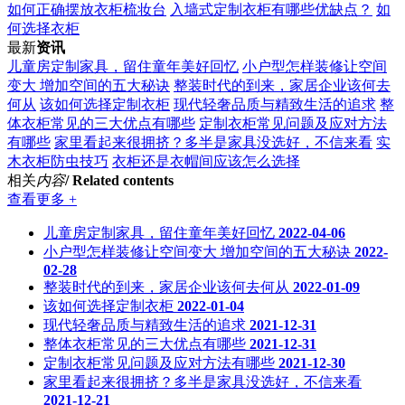
如何正确摆放衣柜梳妆台
入墙式定制衣柜有哪些优缺点？
如
何选择衣柜
最新
资讯
儿童房定制家具，留住童年美好回忆
小户型怎样装修让空间
变大 增加空间的五大秘诀
整装时代的到来，家居企业该何去
何从
该如何选择定制衣柜
现代轻奢品质与精致生活的追求
整
体衣柜常见的三大优点有哪些
定制衣柜常见问题及应对方法
有哪些
家里看起来很拥挤？多半是家具没选好，不信来看
实
木衣柜防虫技巧
衣柜还是衣帽间应该怎么选择
相关
内容
/ Related contents
查看更多 +
儿童房定制家具，留住童年美好回忆
2022-04-06
小户型怎样装修让空间变大 增加空间的五大秘诀
2022-
02-28
整装时代的到来，家居企业该何去何从
2022-01-09
该如何选择定制衣柜
2022-01-04
现代轻奢品质与精致生活的追求
2021-12-31
整体衣柜常见的三大优点有哪些
2021-12-31
定制衣柜常见问题及应对方法有哪些
2021-12-30
家里看起来很拥挤？多半是家具没选好，不信来看
2021-12-21